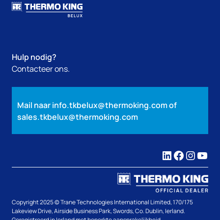
Hulp nodig?
Contacteer ons.
Mail naar
info.tkbelux@thermoking.com
of
sales.tkbelux@thermoking.com
LinkedIn
Faceboo
Insta
You
Copyright 2025 © Trane Technologies International Limited, 170/175
Lakeview Drive, Airside Business Park, Swords, Co. Dublin, Ierland.
Geregistreerd in Ierland met beperkte aansprakelijkheid.