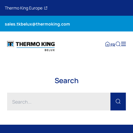
Thermo King Europe
sales.tkbelux@thermoking.com
FR
Search