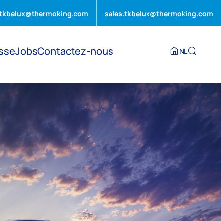
.tkbelux@thermoking.com
sales.tkbelux@thermoking.com
sse
Jobs
Contactez-nous
NL