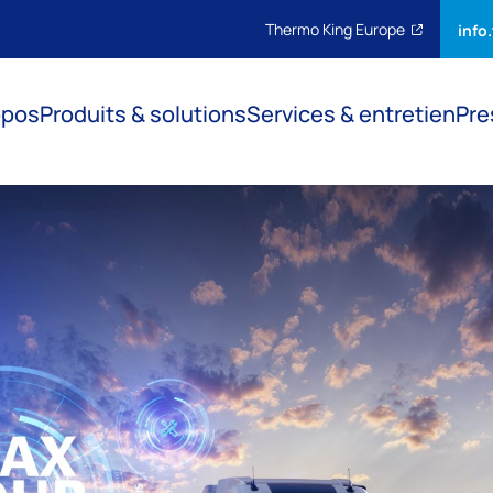
Thermo King Europe
info
opos
Produits & solutions
Services & entretien
Pre